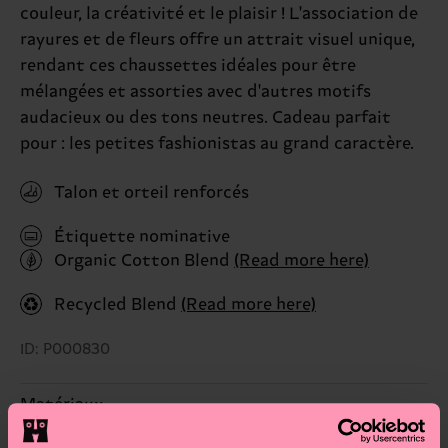
couleur, la créativité et le plaisir ! L'association de
rayures et de fleurs offre un attrait visuel unique,
rendant ces chaussettes idéales pour être
mélangées et assorties avec d'autres motifs
audacieux ou des tons neutres. Cadeau parfait
pour : les petites fashionistas au grand caractère.
Talon et orteil renforcés
Étiquette nominative
Organic Cotton Blend
(Read more here)
Recycled Blend
(Read more here)
ID: P000830
Matériaux
Durabilité