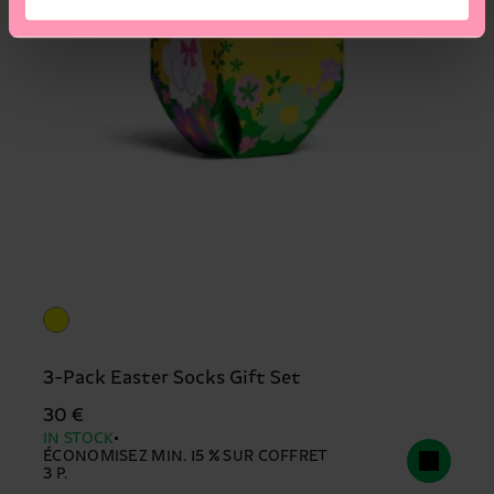
3-Pack Easter Socks Gift Set
30 €
IN STOCK
ÉCONOMISEZ MIN. 15 % SUR COFFRET
3 P.