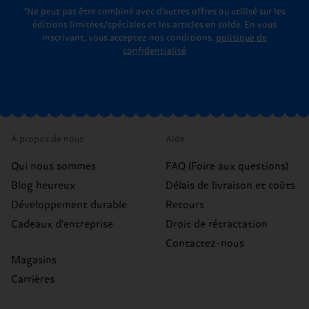
*Ne peut pas être combiné avec d'autres offres ou utilisé sur les
éditions limitées/spéciales et les articles en solde. En vous
inscrivant, vous acceptez nos conditions.
politique de
confidentialité
À propos de nous
Aide
Qui nous sommes
FAQ (Foire aux questions)
Blog heureux
Délais de livraison et coûts
Développement durable
Retours
Cadeaux d'entreprise
Droit de rétractation
Contactez-nous
Magasins
Carrières