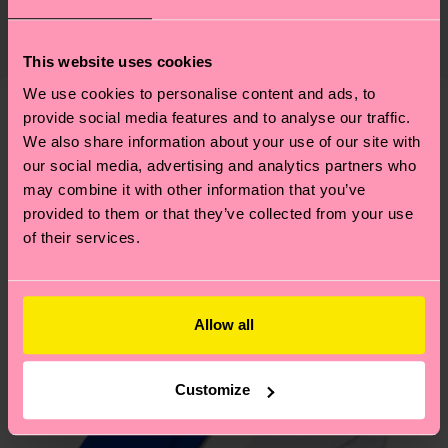
Le délai de livraison prévu vers la France à compter
mettre en place une chaîne d'approvisionnement
de la date d'expédition est de
3 à 6 jours
éthique, de réduire les émissions, d'entretenir
This website uses cookies
ouvrables
. Veuillez garder à l'esprit qu'il s'agit
correctement ses chaussettes, et BIEN PLUS
We use cookies to personalise content and ads, to
d'une estimation et que le délai de livraison exact
ENCORE ! Pour plus d'informations, ainsi que des
provide social media features and to analyse our traffic.
dépend de vos services postaux locaux.
conseils et astuces, rendez-vous sur notre page
Nous pensons que vous aimerez
Modèles similaires
We also share information about your use of our site with
Développement durable
.
our social media, advertising and analytics partners who
Nouveau
Vous avez des questions sur les retours ? Visitez
may combine it with other information that you’ve
notre page
Retour
pour trouver les réponses aux
provided to them or that they’ve collected from your use
questions les plus fréquemment posées.
of their services.
Allow all
Customize