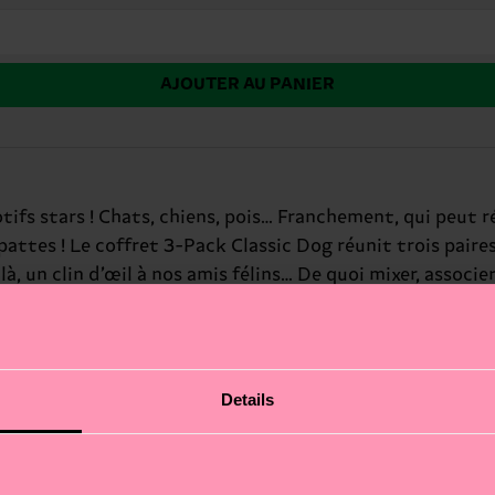
AJOUTER AU PANIER
 stars ! Chats, chiens, pois… Franchement, qui peut résis
 pattes ! Le coffret 3-Pack Classic Dog réunit trois pair
à, un clin d’œil à nos amis félins… De quoi mixer, associer
ssettes doggo ajoutent de la bonne humeur à chaque pas. 
Details