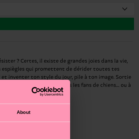
ter ? Certes, il existe de grandes joies dans la vie,
es espiègles qui promettent de dérider toutes tes
 et inventer ton style du jour, pile à ton image. Sortie
À offrir sans hésiter à tous les fans de chiens… ou à
About