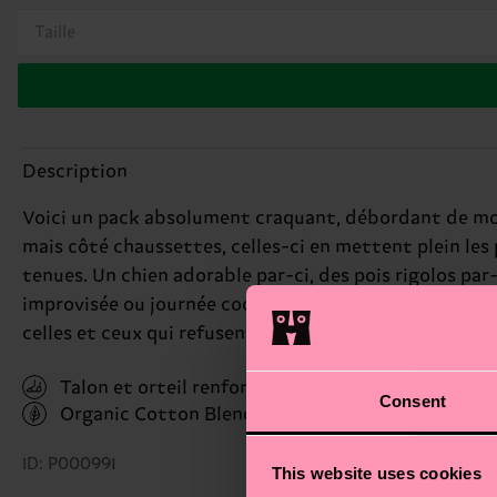
Taille
Description
Voici un pack absolument craquant, débordant de motifs
mais côté chaussettes, celles-ci en mettent plein les
tenues. Un chien adorable par-ci, des pois rigolos par-l
improvisée ou journée cocooning à la maison, ces chau
celles et ceux qui refusent de grandir !
Talon et orteil renforcés
Consent
Organic Cotton Blend
(Read more here)
ID: P000991
This website uses cookies