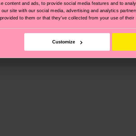
e content and ads, to provide social media features and to analy
 our site with our social media, advertising and analytics partn
 provided to them or that they’ve collected from your use of their
 et aux certifications : il s'agit aussi de mettre en pl
ttes, et BIEN PLUS ENCORE ! Pour plus d'informations, ai
Customize
e la date d'expédition est de
3 à 6 jours ouvrables
. Veuil
taux locaux.
lyamide, 2% Elasthanne
lyamide, 2% Elasthanne
re page
Retour
pour trouver les réponses aux questions 
lyamide, 2% Elasthanne