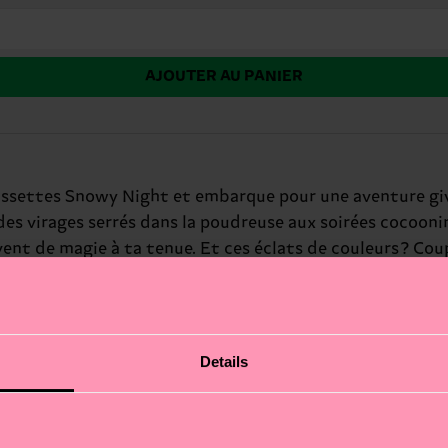
AJOUTER AU PANIER
chaussettes Snowy Night et embarque pour une aventure gi
 des virages serrés dans la poudreuse aux soirées cocoon
vent de magie à ta tenue. Et ces éclats de couleurs ? Coup
 chaussettes sont le petit cadeau parfait pour réchauffe
tout, on s’amuse !
Details