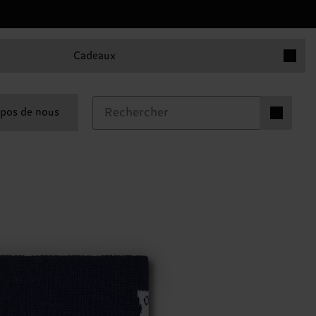
Articles 
Cadeaux
Articles dan
pos de nous
0