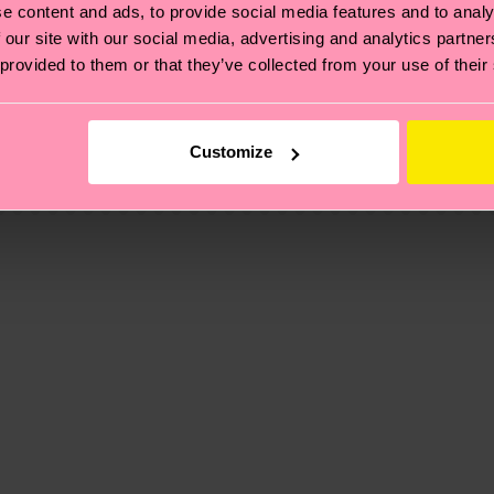
e content and ads, to provide social media features and to analy
 our site with our social media, advertising and analytics partn
 provided to them or that they’ve collected from your use of their
 et aux certifications : il s'agit aussi de mettre en pl
ttes, et BIEN PLUS ENCORE ! Pour plus d'informations, ai
e la date d'expédition est de
3 à 6 jours ouvrables
. Veuil
Customize
taux locaux.
re page
Retour
pour trouver les réponses aux questions 