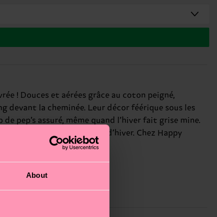
vrée ! Douces et aérées grâce au coton peigné,
ing devant la cheminée. Leur décor féérique sous les
 de pep’s assuré, même quand l’hiver fait grise mine.
r le cœur des fans de sports d’hiver. Chez Happy
About