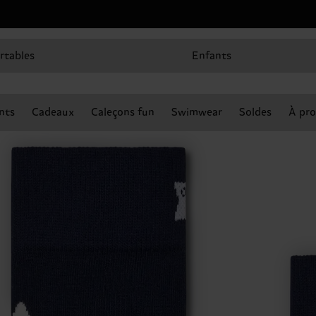
rtables
Enfants
nts
Cadeaux
Caleçons fun
Swimwear
Soldes
À pro