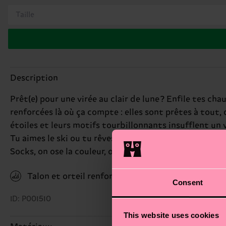
Taille
Description
Prêt(e) pour une virée au clair de lune ? Enfile tes 
renforcées là où ça compte : elles sont prêtes à tout,
étoiles et leurs motifs tourbillonnants insufflent un 
Tu aimes le ski ou tu rêves simplement de neige ? Ces
Socks, on ose la couleur, on adore la créativité, et sur
Talon et orteil renforcés
Consent
ID: P001510
This website uses cookies