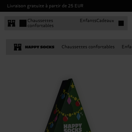
Livraison gratuite à partir de 25 EUR
Articles 
Chaussettes
Enfants
Cadeaux
confortables
Chaussettes confortables
Enfa