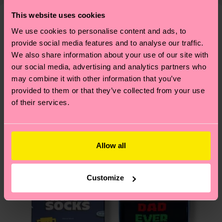
correctement ses chaussettes, et BIEN PLUS
d'une estimation et que le délai de livraison exact
This website uses cookies
ENCORE ! Pour plus d'informations, ainsi que des
dépend de vos services postaux locaux.
conseils et astuces, rendez-vous sur notre page
We use cookies to personalise content and ads, to
Nous pensons que vous aimerez
Modèles similaires
Développement durable
.
provide social media features and to analyse our traffic.
Idée de cadeau
Vous avez des questions sur les retours ? Visitez
We also share information about your use of our site with
notre page
Retour
pour trouver les réponses aux
our social media, advertising and analytics partners who
questions les plus fréquemment posées.
may combine it with other information that you’ve
provided to them or that they’ve collected from your use
of their services.
Allow all
Customize