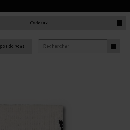
Articles 
Cadeaux
Articles dan
pos de nous
0