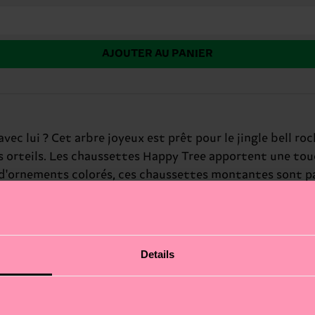
AJOUTER AU PANIER
vec lui ? Cet arbre joyeux est prêt pour le jingle bell ro
 orteils. Les chaussettes Happy Tree apportent une touc
d'ornements colorés, ces chaussettes montantes sont parf
de couleur à n'importe quelle tenue, les rendant idéales
r, la créativité et le plaisir ! Que vous soyez habillé c
ait pour : les hôtes de fêtes de Noël et les amis festifs
Details