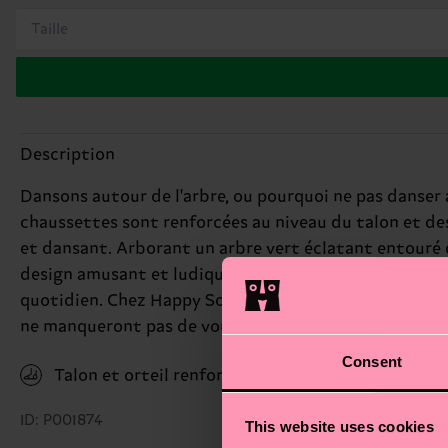
Taille
Description
Dansons autour de l'arbre, ou pourquoi ne pas danser a
chaussettes sont renforcées au niveau du talon et des
et dansant. Arborant un arbre vert éclatant entouré 
design amusant et ludique, elles ajoutent une touche 
quotidien. Chez Happy Socks, nous croyons en la couleu
ne manqueront pas de vous faire sourire. Un cadeau parf
Consent
Talon et orteil renforcés
ID: P001874
This website uses cookies