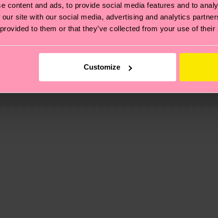
e content and ads, to provide social media features and to analy
 our site with our social media, advertising and analytics partn
 provided to them or that they’ve collected from your use of their
 et aux certifications : il s'agit aussi de mettre en pl
ttes, et BIEN PLUS ENCORE ! Pour plus d'informations, ai
Customize
e la date d'expédition est de
3 à 6 jours ouvrables
. Veuil
taux locaux.
re page
Retour
pour trouver les réponses aux questions 