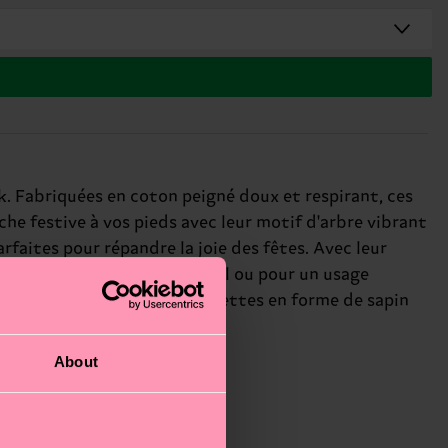
ck. Fabriquées en coton peigné doux et respirant, ces
he festive à vos pieds avec leur motif d'arbre vibrant
aites pour répandre la joie des fêtes. Avec leur
 pour les célébrations de Noël ou pour un usage
hic ou décontracté, ces chaussettes en forme de sapin
.
About