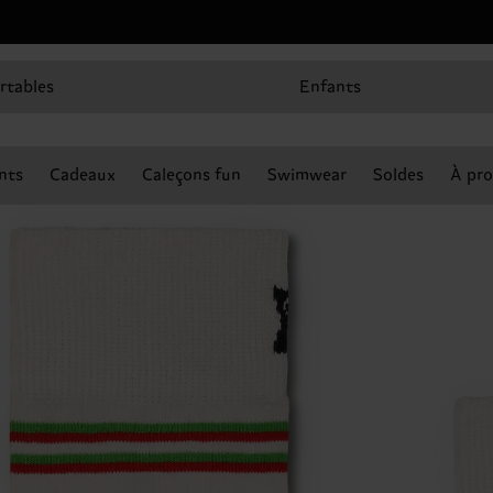
rtables
Enfants
nts
Cadeaux
Caleçons fun
Swimwear
Soldes
À pro