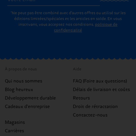
*Ne peut pas être combiné avec d'autres offres ou utilisé sur les
éditions limitées/spéciales et les articles en solde. En vous
inscrivant, vous acceptez nos conditions.
politique de
confidentialité
À propos de nous
Aide
Qui nous sommes
FAQ (Foire aux questions)
Blog heureux
Délais de livraison et coûts
Développement durable
Retours
Cadeaux d'entreprise
Droit de rétractation
Contactez-nous
Magasins
Carrières