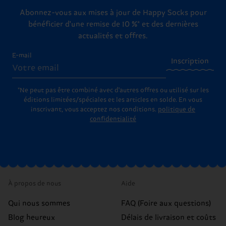
Abonnez-vous aux mises à jour de Happy Socks pour
bénéficier d'une remise de 10 %* et des dernières
actualités et offres.
E-mail
Inscription
*Ne peut pas être combiné avec d'autres offres ou utilisé sur les
éditions limitées/spéciales et les articles en solde. En vous
inscrivant, vous acceptez nos conditions.
politique de
confidentialité
À propos de nous
Aide
Qui nous sommes
FAQ (Foire aux questions)
Blog heureux
Délais de livraison et coûts