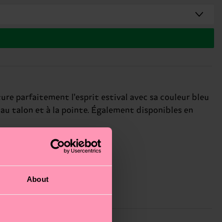
ure parfaitement l'esprit estival avec sa couleur bleu
au talon et à la pointe. Également disponibles en
About