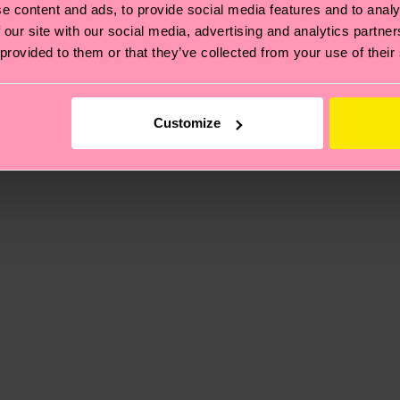
e content and ads, to provide social media features and to analy
 our site with our social media, advertising and analytics partn
 provided to them or that they’ve collected from your use of their
 et aux certifications : il s'agit aussi de mettre en pl
ttes, et BIEN PLUS ENCORE ! Pour plus d'informations, ai
e la date d'expédition est de
3 à 6 jours ouvrables
. Veuil
Customize
taux locaux.
re page
Retour
pour trouver les réponses aux questions 