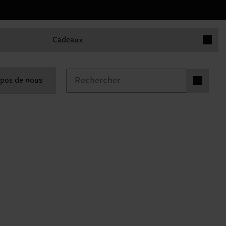
Articles 
Cadeaux
Articles dan
pos de nous
0