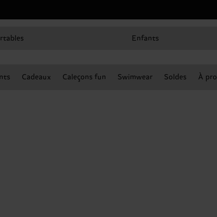
rtables
Enfants
nts
Cadeaux
Caleçons fun
Swimwear
Soldes
À pro