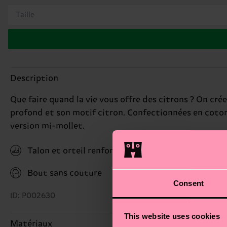
Taille
Description
Que faire quand la vie vous offre des citrons ? On cré
profond et son motif citron. Confectionnées en coton 
version mi-mollet.
Talon et orteil renforcés
Bout sans couture
Consent
ID: P002630
This website uses cookies
Matériaux