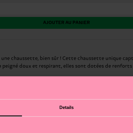
AJOUTER AU PANIER
e une chaussette, bien sûr ! Cette chaussette unique capt
peigné doux et respirant, elles sont dotées de renforts 
Details