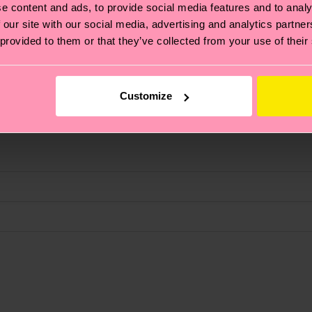
e content and ads, to provide social media features and to analy
 our site with our social media, advertising and analytics partn
 provided to them or that they’ve collected from your use of their
Customize
 et aux certifications : il s'agit aussi de mettre en pl
ttes, et BIEN PLUS ENCORE ! Pour plus d'informations, ai
e la date d'expédition est de
3 à 6 jours ouvrables
. Veuil
taux locaux.