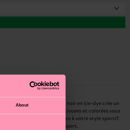
rs. L'effet dégradé jaune et noir en tie-dye crée un
About
soi, et ces chaussettes audacieuses et colorées vous
s ajoutent une touche amusante à votre style sportif.
akerheads et les amateurs de sport.