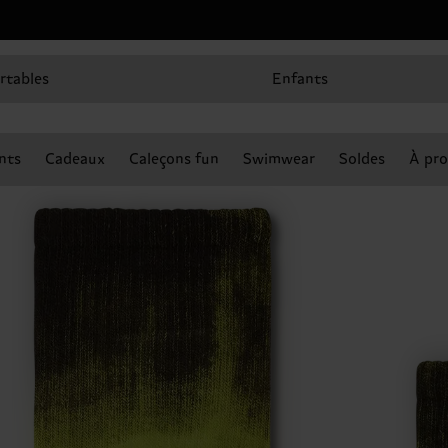
rtables
Enfants
nts
Cadeaux
Caleçons fun
Swimwear
Soldes
À pro