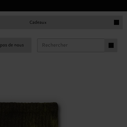
Articles 
Cadeaux
Articles dan
pos de nous
0