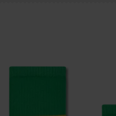
re page
Retour
pour trouver les réponses aux questions 