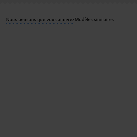
Vous avez des questions sur les retours ? Visitez not
Nous pensons que vous aimerez
Modèles similaires