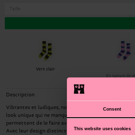
Taille
Vert clair
En rupture de s
Description
Vibrantes et ludiques, nos chaussettes à rayures tie-
Consent
look unique qui ne manquera pas d'attirer les regards
permettent de le faire avec style. Que vous arpentiez 
This website uses cookies
Avec leur design distinctif, elles sont idéales pour c