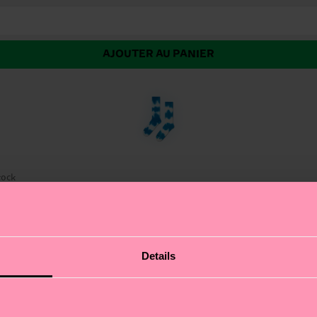
AJOUTER AU PANIER
tock
dye sont un véritable atout pour les passionnés de sneake
Details
. Nous croyons fermement à l'expression authentique de 
les rues ou fouliez le terrain, ces chaussettes originale
eux qui osent se démarquer. Cadeau parfait pour : les sne