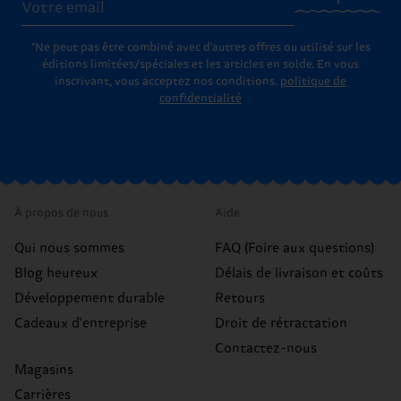
*Ne peut pas être combiné avec d'autres offres ou utilisé sur les
éditions limitées/spéciales et les articles en solde. En vous
inscrivant, vous acceptez nos conditions.
politique de
confidentialité
À propos de nous
Aide
Qui nous sommes
FAQ (Foire aux questions)
Blog heureux
Délais de livraison et coûts
Développement durable
Retours
Cadeaux d'entreprise
Droit de rétractation
Contactez-nous
Magasins
Carrières