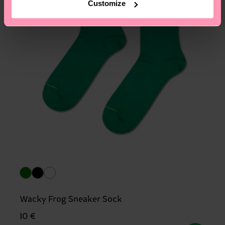
Customize
Wacky Frog Sneaker Sock
10 €