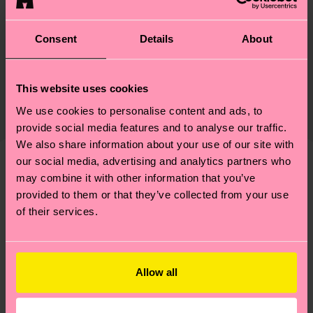
Matériaux
Durabilité
Consent
Details
About
74% Coton, 23% Polyamide, 3% Elastane
Le développement durable ne se résume pas à la
Livraison et retour
qualité et aux certifications : il s'agit aussi de
This website uses cookies
Le délai de livraison prévu vers la France à compter
mettre en place une chaîne d'approvisionnement
We use cookies to personalise content and ads, to
de la date d'expédition est de
3 à 6 jours
éthique, de réduire les émissions, d'entretenir
provide social media features and to analyse our traffic.
ouvrables
. Veuillez garder à l'esprit qu'il s'agit
correctement ses chaussettes, et BIEN PLUS
We also share information about your use of our site with
d'une estimation et que le délai de livraison exact
ENCORE ! Pour plus d'informations, ainsi que des
our social media, advertising and analytics partners who
dépend de vos services postaux locaux.
conseils et astuces, rendez-vous sur notre page
may combine it with other information that you’ve
Nous pensons que vous aimerez
Modèles similaires
Développement durable
.
provided to them or that they’ve collected from your use
Vous avez des questions sur les retours ? Visitez
of their services.
notre page
Retour
pour trouver les réponses aux
questions les plus fréquemment posées.
Allow all