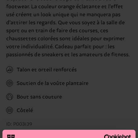
footwear. La couleur orange éclatante et l'effet
usé créent un look unique qui ne manquera pas
d'attirer les regards. Que vous soyez à la salle de
sport ou en train de faire des courses, ces
chaussettes colorées sont idéales pour exprimer
votre individualité. Cadeau parfait pour : les
passionnés de sneakers et les amateurs de fitness.
Talon et orteil renforcés
Soutien de la voûte plantaire
Bout sans couture
Côtelé
ID: P003139