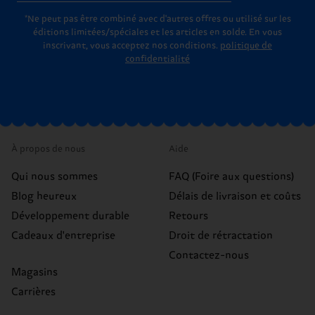
*Ne peut pas être combiné avec d'autres offres ou utilisé sur les
éditions limitées/spéciales et les articles en solde. En vous
inscrivant, vous acceptez nos conditions.
politique de
confidentialité
À propos de nous
Aide
Qui nous sommes
FAQ (Foire aux questions)
Blog heureux
Délais de livraison et coûts
Développement durable
Retours
Cadeaux d'entreprise
Droit de rétractation
Contactez-nous
Magasins
Carrières