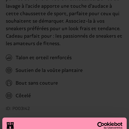
lavage à l'acide apporte une touche d'audace à
cette chaussette de sport, parfaite pour ceux qui
souhaitent se démarquer. Associez-la à vos
sneakers préférées pour un look frais et tendance.
Cadeau parfait pour : les passionnés de sneakers et
les amateurs de fitness.
Talon et orteil renforcés
Soutien de la voûte plantaire
Bout sans couture
Côtelé
ID: P003142
Matériaux