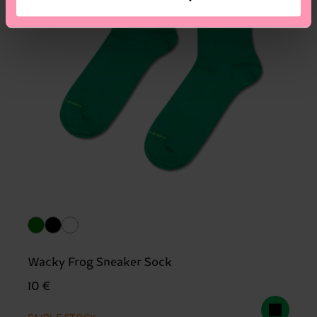
Wacky Frog Sneaker Sock
10 €