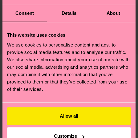
Durabilité
74% Coton, 23% Polyamide, 3% Elastane
Consent
Details
About
Le développement durable ne se résume pas à la
Livraison et retour
qualité et aux certifications : il s'agit aussi de
Le délai de livraison prévu vers la France à compter
This website uses cookies
mettre en place une chaîne d'approvisionnement
de la date d'expédition est de
3 à 6 jours
We use cookies to personalise content and ads, to
éthique, de réduire les émissions, d'entretenir
ouvrables
. Veuillez garder à l'esprit qu'il s'agit
provide social media features and to analyse our traffic.
correctement ses chaussettes, et BIEN PLUS
d'une estimation et que le délai de livraison exact
We also share information about your use of our site with
ENCORE ! Pour plus d'informations, ainsi que des
dépend de vos services postaux locaux.
our social media, advertising and analytics partners who
conseils et astuces, rendez-vous sur notre page
Nous pensons que vous aimerez
Modèles similaires
may combine it with other information that you’ve
Développement durable
.
provided to them or that they’ve collected from your use
Vous avez des questions sur les retours ? Visitez
of their services.
notre page
Retour
pour trouver les réponses aux
questions les plus fréquemment posées.
Allow all
Customize