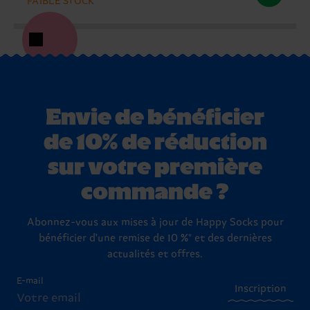
FAIBLE STOCK
Envie de bénéficier
de 10% de réduction
sur votre première
commande ?
Abonnez-vous aux mises à jour de Happy Socks pour
bénéficier d'une remise de 10 %* et des dernières
actualités et offres.
E-mail
Inscription