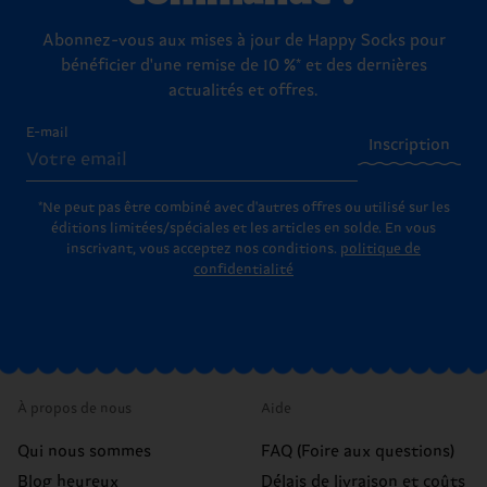
Abonnez-vous aux mises à jour de Happy Socks pour
bénéficier d'une remise de 10 %* et des dernières
actualités et offres.
E-mail
Inscription
*Ne peut pas être combiné avec d'autres offres ou utilisé sur les
éditions limitées/spéciales et les articles en solde. En vous
inscrivant, vous acceptez nos conditions.
politique de
confidentialité
À propos de nous
Aide
Qui nous sommes
FAQ (Foire aux questions)
Blog heureux
Délais de livraison et coûts