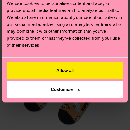
Nouveau
Vous avez des questions sur les retours ? Visitez
We use cookies to personalise content and ads, to
notre page
Retour
pour trouver les réponses aux
provide social media features and to analyse our traffic.
We also share information about your use of our site with
questions les plus fréquemment posées.
our social media, advertising and analytics partners who
may combine it with other information that you’ve
provided to them or that they’ve collected from your use
of their services.
Allow all
Customize