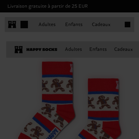
Livraison gratuite à partir de 25 EUR
Articles 
Adultes
Enfants
Cadeaux
Adultes
Enfants
Cadeaux