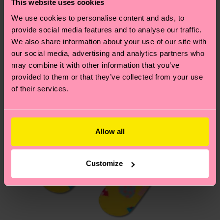
This website uses cookies
dépend de vos services postaux locaux.
conseils et astuces, rendez-vous sur notre page
Nous pensons que vous aimerez
We use cookies to personalise content and ads, to
Développement durable
.
Vous avez des questions sur les retours ? Visitez
provide social media features and to analyse our traffic.
notre page
Retour
pour trouver les réponses aux
We also share information about your use of our site with
our social media, advertising and analytics partners who
questions les plus fréquemment posées.
may combine it with other information that you’ve
provided to them or that they’ve collected from your use
of their services.
Allow all
Customize