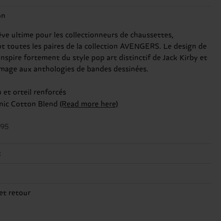
on
êve ultime pour les collectionneurs de chaussettes,
t toutes les paires de la collection AVENGERS. Le design de
'inspire fortement du style pop art distinctif de Jack Kirby et
age aux anthologies de bandes dessinées.
 et orteil renforcés
nic Cotton Blend
(Read more here)
595
x
é
1:
73% Coton, 25% Polyamide, 2% Elastane
2:
73% Coton, 25% Polyamide, 2% Elastane
ppement durable ne se résume pas à la qualité et aux
et retour
3:
78% Coton, 20% Polyamide, 2% Elastane
ions : il s'agit aussi de mettre en place une chaîne
4:
78% Coton, 20% Polyamide, 2% Elastane
e livraison prévu vers la France à compter de la date
sionnement éthique, de réduire les émissions, d'entretenir