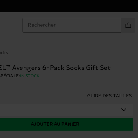
Articles
ocks
™ Avengers 6-Pack Socks Gift Set
SPÉCIALE
IN STOCK
GUIDE DES TAILLES
AJOUTER AU PANIER