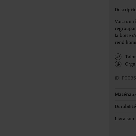
Descripti
Voici un r
regroupan
la boîte s
rend homm
Talon
Orga
ID: P003
Matériau
Durabilit
ARTICLE 
ARTICLE 
Le dévelo
Livraison 
ARTICLE 
certificat
ARTICLE 
Le délai d
d'approvi