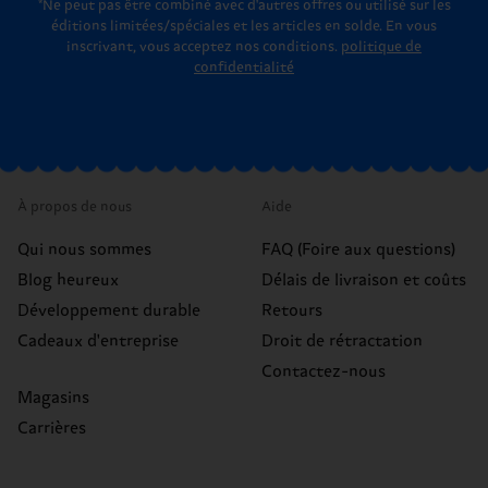
*Ne peut pas être combiné avec d'autres offres ou utilisé sur les
éditions limitées/spéciales et les articles en solde. En vous
inscrivant, vous acceptez nos conditions.
politique de
confidentialité
À propos de nous
Aide
Qui nous sommes
FAQ (Foire aux questions)
Blog heureux
Délais de livraison et coûts
Développement durable
Retours
Cadeaux d'entreprise
Droit de rétractation
Contactez-nous
Magasins
Carrières