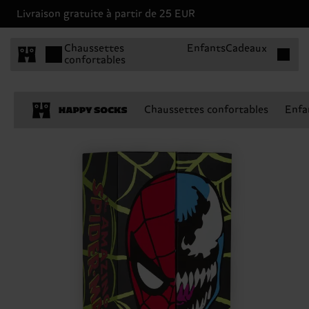
Livraison gratuite à partir de 25 EUR
Articles 
Chaussettes
Enfants
Cadeaux
confortables
Chaussettes confortables
Enfa