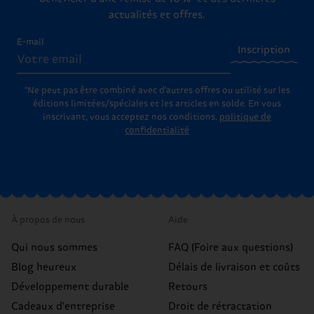
actualités et offres.
E-mail
Inscription
*Ne peut pas être combiné avec d'autres offres ou utilisé sur les
éditions limitées/spéciales et les articles en solde. En vous
inscrivant, vous acceptez nos conditions.
politique de
confidentialité
À propos de nous
Aide
Qui nous sommes
FAQ (Foire aux questions)
Blog heureux
Délais de livraison et coûts
Développement durable
Retours
Cadeaux d'entreprise
Droit de rétractation