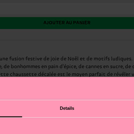
AJOUTER AU PANIER
une fusion festive de joie de Noël et de motifs ludiques
, de bonhommes en pain d'épice, de cannes en sucre, de 
ette chaussette décalée est le moyen parfait de révéler 
ste des gentils. Cadeau idéal pour : les passionnés de fêt
Details