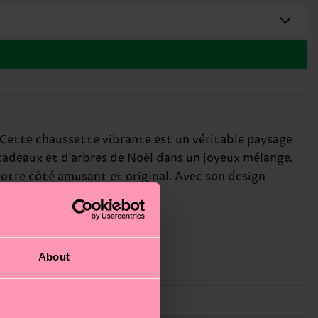
. Cette chaussette vibrante est un véritable paysage
cadeaux et d'arbres de Noël dans un joyeux mélange.
votre côté amusant et original. Avec son design
es de fin d'année.
About