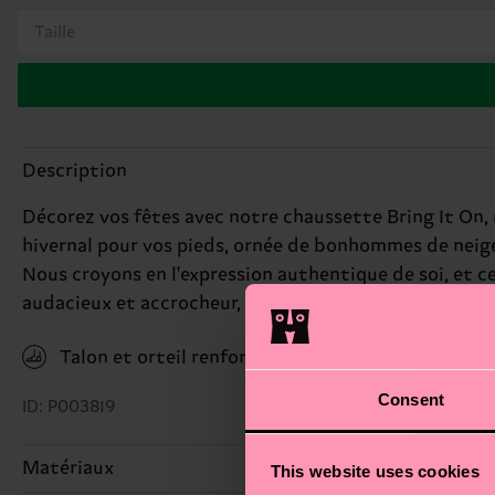
Taille
Description
Décorez vos fêtes avec notre chaussette Bring It On, 
hivernal pour vos pieds, ornée de bonhommes de neige
Nous croyons en l'expression authentique de soi, et c
audacieux et accrocheur, vous serez la vedette de la li
Talon et orteil renforcés
Consent
ID: P003819
Matériaux
This website uses cookies