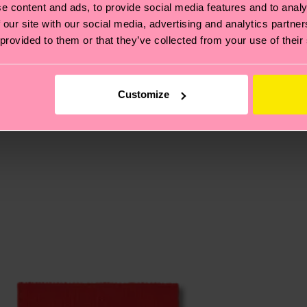
e content and ads, to provide social media features and to analy
 our site with our social media, advertising and analytics partn
 provided to them or that they’ve collected from your use of their
 et aux certifications : il s'agit aussi de mettre en pl
ttes, et BIEN PLUS ENCORE ! Pour plus d'informations, ai
e la date d'expédition est de
3 à 6 jours ouvrables
. Veuil
taux locaux.
Customize
re page
Retour
pour trouver les réponses aux questions 