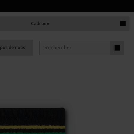
Articles 
Cadeaux
Articles dan
pos de nous
0