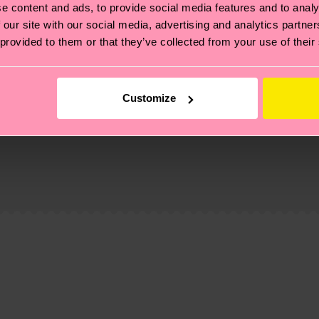
e content and ads, to provide social media features and to analy
 our site with our social media, advertising and analytics partn
 provided to them or that they’ve collected from your use of their
Customize
 et aux certifications : il s'agit aussi de mettre en pl
ttes, et BIEN PLUS ENCORE ! Pour plus d'informations, ai
e la date d'expédition est de
3 à 6 jours ouvrables
. Veuil
taux locaux.
re page
Retour
pour trouver les réponses aux questions 