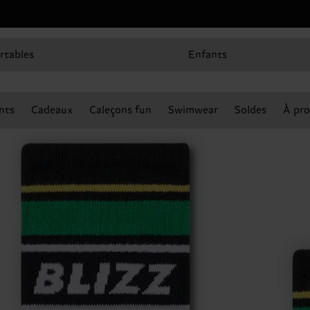
rtables
Enfants
nts
Cadeaux
Caleçons fun
Swimwear
Soldes
À pro