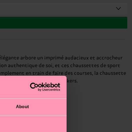
e élégante arbore un imprimé audacieux et accrocheur
sion authentique de soi, et ces chaussettes de sport
implement en train de faire des courses, la chaussette
tball et les amateurs de sneakers.
About