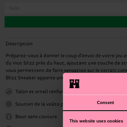
Taille
Description
Préparez-vous à donner le coup d'envoi de votre jeu 
du mot blizz près du haut, ajoutant une touche de styl
vous permettent de faire sensation sur le terrain com
Blizz Sneaker apporte une vibe cool et confiante à vot
Talon et orteil renforcés
Consent
Soutien de la voûte plantaire
Bout sans couture
This website uses cookies