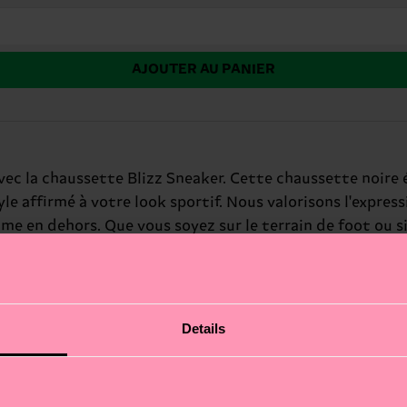
AJOUTER AU PANIER
avec la chaussette Blizz Sneaker. Cette chaussette noir
e affirmé à votre look sportif. Nous valorisons l'expres
me en dehors. Que vous soyez sur le terrain de foot ou s
re tenue. Un cadeau parfait pour : les passionnés de foo
Details