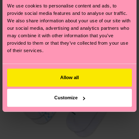
Développement durable
.
We use cookies to personalise content and ads, to
Nouveau
Vous avez des questions sur les retours ? Visitez
provide social media features and to analyse our traffic.
Informations détaillées:
notre page
Retour
pour trouver les réponses aux
We also share information about your use of our site with
ARTICLE 1:
85% Mélange de coton biologique, 13%
questions les plus fréquemment posées.
our social media, advertising and analytics partners who
Polyamide, 2% Elasthanne
may combine it with other information that you’ve
ARTICLE 2:
85% Mélange de coton biologique, 13%
provided to them or that they’ve collected from your use
Polyamide, 2% Elasthanne
of their services.
ARTICLE 3:
85% Mélange de coton biologique, 13%
Polyamide, 2% Elasthanne
ARTICLE 4:
85% Mélange de coton biologique, 13%
Allow all
Polyamide, 2% Elasthanne
ARTICLE 5:
85% Mélange de coton biologique, 13%
Polyamide, 2% Elasthanne
Customize