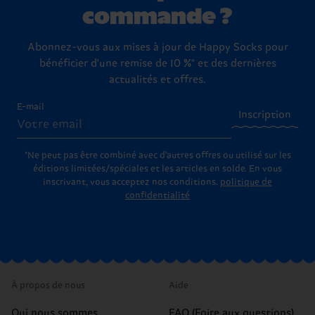
commande ?
Abonnez-vous aux mises à jour de Happy Socks pour
bénéficier d'une remise de 10 %* et des dernières
actualités et offres.
E-mail
Inscription
*Ne peut pas être combiné avec d'autres offres ou utilisé sur les
éditions limitées/spéciales et les articles en solde. En vous
inscrivant, vous acceptez nos conditions.
politique de
confidentialité
À propos de nous
Aide
Qui nous sommes
FAQ (Foire aux questions)