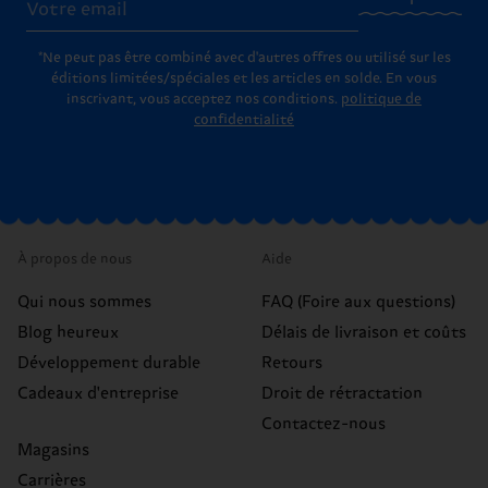
*Ne peut pas être combiné avec d'autres offres ou utilisé sur les
éditions limitées/spéciales et les articles en solde. En vous
inscrivant, vous acceptez nos conditions.
politique de
confidentialité
À propos de nous
Aide
Qui nous sommes
FAQ (Foire aux questions)
Blog heureux
Délais de livraison et coûts
Développement durable
Retours
Cadeaux d'entreprise
Droit de rétractation
Contactez-nous
Magasins
Carrières