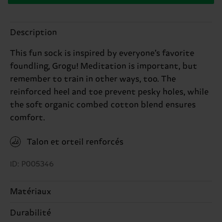
Description
This fun sock is inspired by everyone’s favorite
foundling, Grogu! Meditation is important, but
remember to train in other ways, too. The
reinforced heel and toe prevent pesky holes, while
the soft organic combed cotton blend ensures
comfort.
Talon et orteil renforcés
ID: P005346
Matériaux
83% Cotton, 15% Polyamide, 2% Elastane
Durabilité