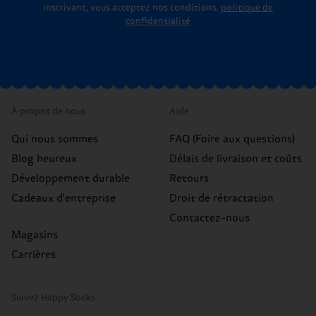
inscrivant, vous acceptez nos conditions.
politique de
confidentialité
À propos de nous
Aide
Qui nous sommes
FAQ (Foire aux questions)
Blog heureux
Délais de livraison et coûts
Développement durable
Retours
Cadeaux d'entreprise
Droit de rétractation
Contactez-nous
Magasins
Carrières
Suivez Happy Socks