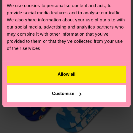
Développement durable
.
We use cookies to personalise content and ads, to
Vous avez des questions sur les retours ? Visitez
provide social media features and to analyse our traffic.
notre page
Retour
pour trouver les réponses aux
We also share information about your use of our site with
questions les plus fréquemment posées.
our social media, advertising and analytics partners who
may combine it with other information that you’ve
provided to them or that they’ve collected from your use
of their services.
Allow all
Customize