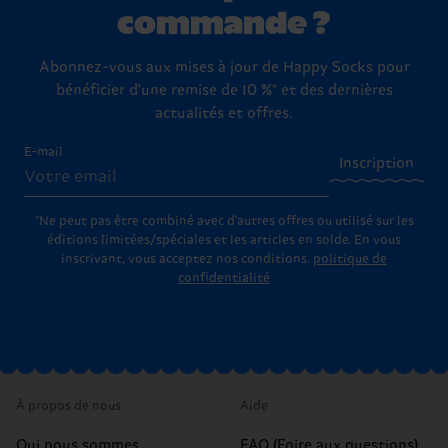
commande ?
Abonnez-vous aux mises à jour de Happy Socks pour
bénéficier d'une remise de 10 %* et des dernières
actualités et offres.
E-mail
Inscription
*Ne peut pas être combiné avec d'autres offres ou utilisé sur les
éditions limitées/spéciales et les articles en solde. En vous
inscrivant, vous acceptez nos conditions.
politique de
confidentialité
À propos de nous
Aide
Qui nous sommes
FAQ (Foire aux questions)