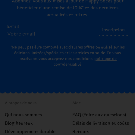
Abonnez-vous aux mises à jour de Happy Socks pour
bénéficier d'une remise de 10 %* et des dernières
actualités et offres.
E-mail
Inscription
*Ne peut pas être combiné avec d'autres offres ou utilisé sur les
éditions limitées/spéciales et les articles en solde. En vous
inscrivant, vous acceptez nos conditions.
politique de
confidentialité
À propos de nous
Aide
Qui nous sommes
FAQ (Foire aux questions)
Blog heureux
Délais de livraison et coûts
Développement durable
Retours