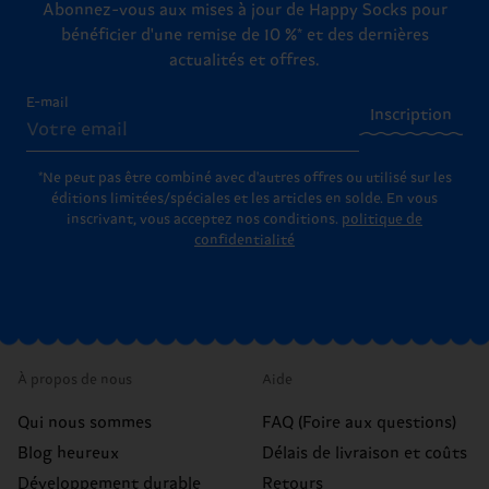
Abonnez-vous aux mises à jour de Happy Socks pour
bénéficier d'une remise de 10 %* et des dernières
actualités et offres.
E-mail
Inscription
*Ne peut pas être combiné avec d'autres offres ou utilisé sur les
éditions limitées/spéciales et les articles en solde. En vous
inscrivant, vous acceptez nos conditions.
politique de
confidentialité
À propos de nous
Aide
Qui nous sommes
FAQ (Foire aux questions)
Blog heureux
Délais de livraison et coûts
Développement durable
Retours