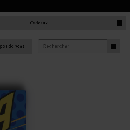
Articles 
Cadeaux
Articles dan
pos de nous
0