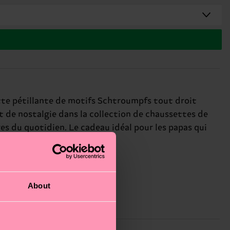
tte pétillante de motifs Schtroumpfs tout droit
ent de nostalgie dans la collection de chaussettes de
es du quotidien. Le cadeau idéal pour les papas qui
About