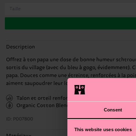
Taille
Description
Offrez à ton papa une dose de bonne humeur schtroump
sortis du village (avec du bleu à gogo, évidemment). Ch
papa. Douces comme une étreinte, renforcées à la poin
aiment saupoudrer leur look d’une touche fun et espiè
Talon et orteil renforcés
Organic Cotton Blend
(Read more here)
Consent
ID: P007800
This website uses cookies