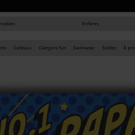
rtables
Enfants
nts
Cadeaux
Caleçons fun
Swimwear
Soldes
À pro