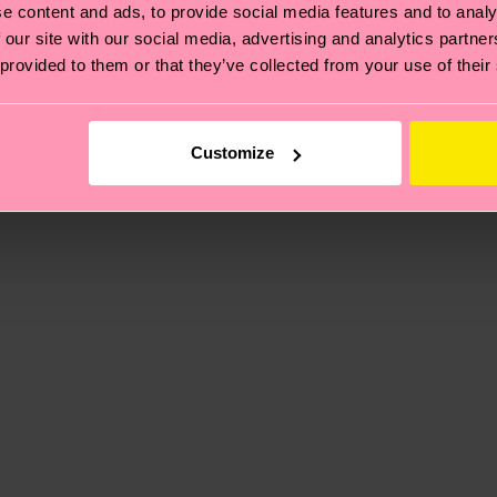
e content and ads, to provide social media features and to analy
 our site with our social media, advertising and analytics partn
 provided to them or that they’ve collected from your use of their
 et aux certifications : il s'agit aussi de mettre en pl
ttes, et BIEN PLUS ENCORE ! Pour plus d'informations, ai
e la date d'expédition est de
3 à 6 jours ouvrables
. Veuil
Customize
lyamide, 2% Elasthanne
taux locaux.
lyamide, 2% Elasthanne
re page
Retour
pour trouver les réponses aux questions 