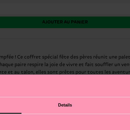
AJOUTER AU PANIER
fée ! Ce coffret spécial fête des pères réunit une pale
aque paire respire la joie de vivre et fait souffler un v
te et au talon, elles sont prêtes pour toutes les aventur
gle !
Details