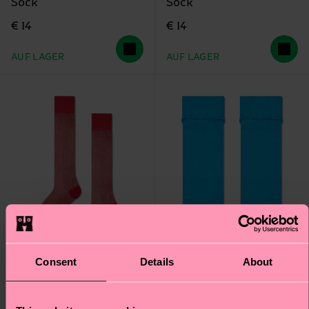
Sock
Sock
€ 14
€ 14
AUF LAGER
AUF LAGER
Consent
Details
About