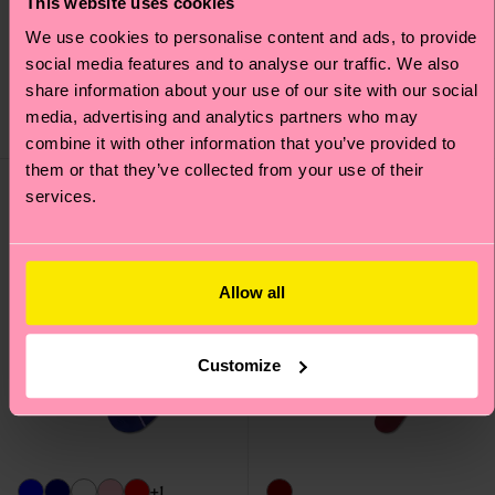
This website uses cookies
Sheer Me Up Knee High
H Monogram Mini Crew
We use cookies to personalise content and ads, to provide
Sock
Sock
social media features and to analyse our traffic. We also
€ 22
€ 10
share information about your use of our site with our social
media, advertising and analytics partners who may
AUF LAGER
AUF LAGER
combine it with other information that you’ve provided to
them or that they’ve collected from your use of their
services.
Allow all
Customize
+1