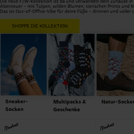
Fall Winter 2026 Collection
Die neue F/W-Kollektion ist da und verwandelt dein Zuhause in
Abenteuer – mit Tulpen, wilden Blumen, tierischen Prints und
Das ist Out-of-Office-Vibe für deine Füße – drinnen und voller 
SHOPPE DIE KOLLEKTION
Sneaker-
Multipacks &
Natur-Socke
Socken
Geschenke
Neuheit
Neuheit