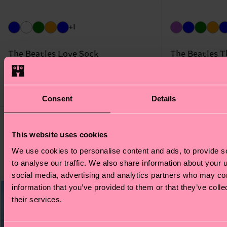
+1
The Beatles Love Sock
The Beatles 
€ 14
€ 14
AUF LAGER
BIOBAUMWOLLE
AUF LAGER
BIO
Consent
Details
This website uses cookies
JETZT SHOPPEN
We use cookies to personalise content and ads, to provide s
to analyse our traffic. We also share information about your u
social media, advertising and analytics partners who may com
information that you’ve provided to them or that they’ve coll
their services.