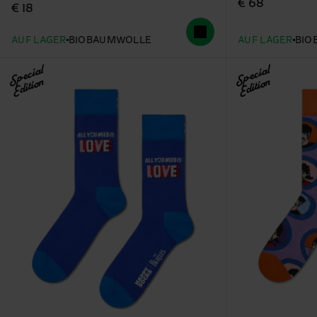
€ 68
€ 18
AUF LAGER
BIOBAUMWOLLE
AUF LAGER
BIO
Special
Special
Edition
Edition