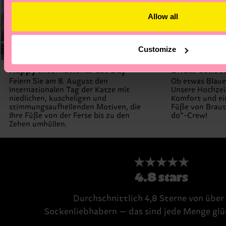
Allow all
Customize
Happy International Cat Day
Bridal Collec
Feiern Sie am 8. August den
Ob etwas Blaue
Internationalen Tag der Katze mit
Unsere Hochzei
niedlichen, kuscheligen und
Komfort und ei
stimmungsaufhellenden Motiven, die
Füße von Braut
Ihre Füße von der Ferse bis zu den
do“-Crew!
Zehen umhüllen.
★★★★★
4.8 stars
Durchschnittlich 4,8 Sterne von übe
Sockenliebhabern — das sind jede Menge glü