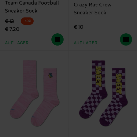
Team Canada Football
Crazy Rat Crew
Sneaker Sock
Sneaker Sock
Originalpreis
Reduzierter Preis
€ 12
-40%
€ 10
€ 7.20
AUF LAGER
AUF LAGER