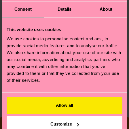
Consent
Details
About
This website uses cookies
Energy Sneaker Sock
We use cookies to personalise content and ads, to
Skull Sneaker Sock
provide social media features and to analyse our traffic.
Originalpreis
Reduzierter Preis
€ 10
-50%
We also share information about your use of our site with
€ 10
€ 5
our social media, advertising and analytics partners who
may combine it with other information that you’ve
AUF LAGER
AUF LAGER
provided to them or that they’ve collected from your use
of their services.
Kollektion shoppen
Allow all
Customize
Sneakersocken