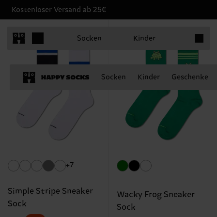
Kostenloser Versand ab 25€
Produkt
Socken
Kinder
Socken
Kinder
Geschenke
+7
Simple Stripe Sneaker
Wacky Frog Sneaker
Sock
Sock