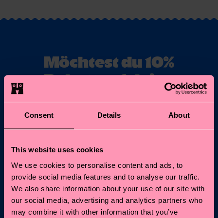
Möchtest du 10%
Rabatt auf deine
erste Bestellung
erhalten?
Consent
Details
About
Abonniere unseren Happy Socks Updates und erhalte
10% Rabatt* sowie die neuesten Informationen &
This website uses cookies
Angebote.
We use cookies to personalise content and ads, to
provide social media features and to analyse our traffic.
E-Mail
Anmelden
We also share information about your use of our site with
our social media, advertising and analytics partners who
may combine it with other information that you’ve
*Kann nicht mit anderen Angeboten, Limited/Special Editions