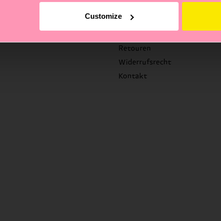
Hilfe
Customize
FAQ's
Versandzeit/Versandkosten
Retouren
Widerrufsrecht
Kontakt