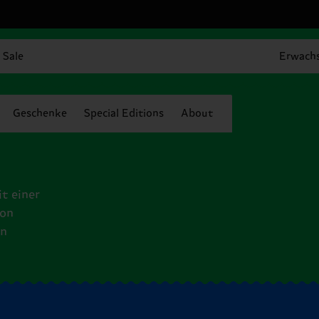
Sale
Erwach
Geschenke
Special Editions
About
t einer
von
en