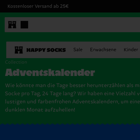
Kostenloser Versand ab 25€
Sale
Erwachsene
Kinder
Collection
Adventskalender
Wie könnte man die Tage besser herunterzählen als mi
Socke pro Tag, 24 Tage lang? Wir haben eine Vielzahl 
lustigen und farbenfrohen Adventskalendern, um ein
dunklen Monat aufzuhellen!