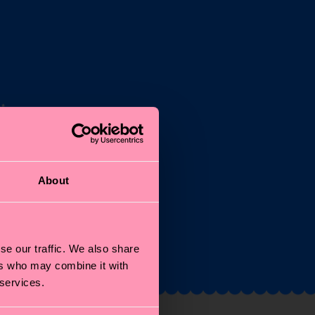
*
n
About
e
se our traffic. We also share
ers who may combine it with
 services.