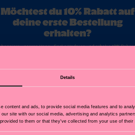
Möchtest du 10% Rabatt auf
deine erste Bestellung
erhalten?
Abonniere unseren Happy Socks Updates und erhalte 10% Rabatt
sowie die neuesten Informationen & Angebote.
ail
Anmelde
Details
*Kann nicht mit anderen Angeboten, Limited/Special Editions oder Sale
Produkten kombiniert werden. Mit der Registrierung akzeptierst du unser
Datenschutzrichtlinien
.
e content and ads, to provide social media features and to analy
 our site with our social media, advertising and analytics partn
 provided to them or that they’ve collected from your use of their