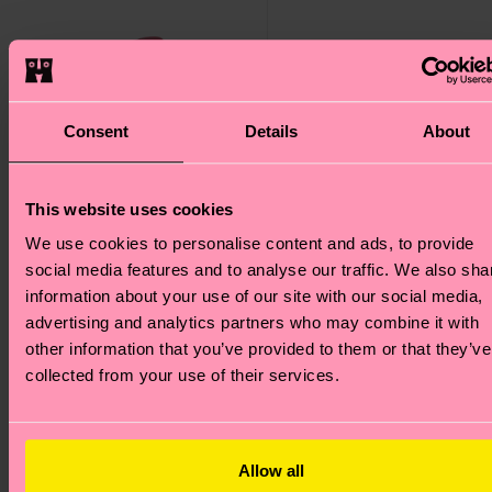
Consent
Details
About
This website uses cookies
We use cookies to personalise content and ads, to provide
social media features and to analyse our traffic. We also sha
information about your use of our site with our social media,
advertising and analytics partners who may combine it with
4-Pack Pink Socks Gift
2-Pack Valentine’s Socks
other information that you’ve provided to them or that they’ve
Set
Gift Set
collected from your use of their services.
€ 38
€ 20
AUF LAGER
NIEDRIGER
SPARE MIND. 20 %
LAGERBESTAND
AUF 4ER-
Allow all
BESTSELLER
GESCHENKSETS