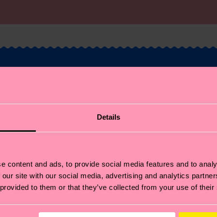
Möchtest du 10%
Rabatt auf deine
Details
erste Bestellung
erhalten?
e content and ads, to provide social media features and to analy
 our site with our social media, advertising and analytics partn
 provided to them or that they’ve collected from your use of their
Abonniere unseren Happy Socks Updates und erhalte 10
Rabatt* sowie die neuesten Informationen & Angebote.