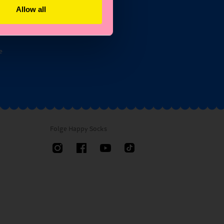
Allow all
n
e
Folge Happy Socks