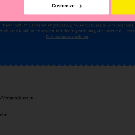
Customize
ail
Anmelde
*Kann nicht mit anderen Angeboten, Limited/Special Editions oder Sale
Produkten kombiniert werden. Mit der Registrierung akzeptierst du unser
Datenschutzrichtlinien
.
t/Versandkosten
echt