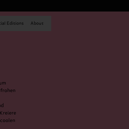
ial Editions
About
zum
nfrohen
nd
Kreiere
 coolen