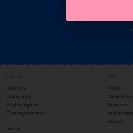
E-M
Über uns
Hilfe
Über uns
FAQ's
Happy Blog
Versandzei
Nachhaltigkeit
Retouren
Firmengeschenken
Widerrufsr
Kontakt
Stores