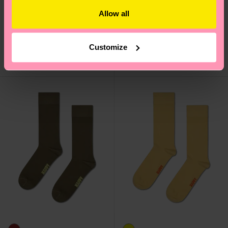
Allow all
Pink Natural Dye Sock
Red Natural Dye Sock
€ 14
€ 14
Customize
AUF LAGER
AUF LAGER
BIOBAUMWOLLE
BIOBAUMWOLLE