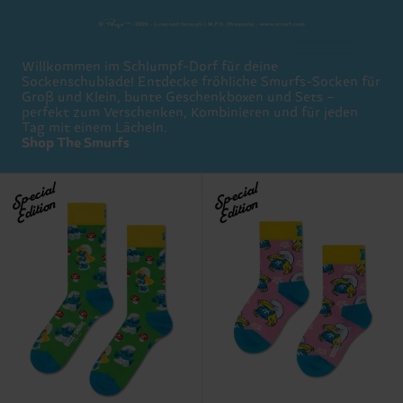
Willkommen im Schlumpf-Dorf für deine
Sockenschublade! Entdecke fröhliche Smurfs-Socken für
Groß und Klein, bunte Geschenkboxen und Sets –
perfekt zum Verschenken, Kombinieren und für jeden
Tag mit einem Lächeln.
Shop The Smurfs
Special
Special
Edition
Edition