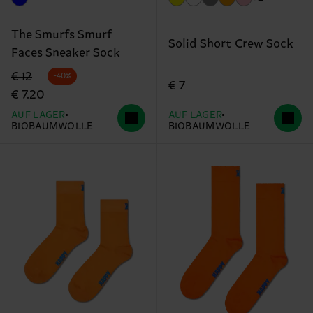
The Smurfs Smurf
Solid Short Crew Sock
Faces Sneaker Sock
Originalpreis
Reduzierter Preis
€ 12
-40%
€ 7
€ 7.20
AUF LAGER
AUF LAGER
BIOBAUMWOLLE
BIOBAUMWOLLE