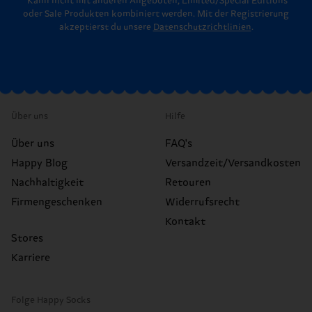
*Kann nicht mit anderen Angeboten, Limited/Special Editions
oder Sale Produkten kombiniert werden. Mit der Registrierung
akzeptierst du unsere
Datenschutzrichtlinien
.
Über uns
Hilfe
Über uns
FAQ's
Happy Blog
Versandzeit/Versandkosten
Nachhaltigkeit
Retouren
Firmengeschenken
Widerrufsrecht
Kontakt
Stores
Karriere
Folge Happy Socks