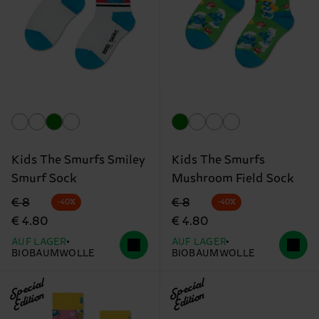
Kids The Smurfs Smiley
Kids The Smurfs
Smurf Sock
Mushroom Field Sock
Originalpreis
Reduzierter Preis
Originalpreis
Reduzierter Preis
€ 8
€ 8
-40%
-40%
€ 4.80
€ 4.80
AUF LAGER
AUF LAGER
BIOBAUMWOLLE
BIOBAUMWOLLE
Special
Special
Edition
Edition