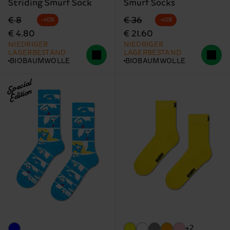
Striding Smurf Sock
Smurf Socks
Originalpreis
Reduzierter Preis
Originalpreis
Reduzierter Preis
€ 8
€ 36
-40%
-40%
€ 4.80
€ 21.60
NIEDRIGER
NIEDRIGER
LAGERBESTAND
LAGERBESTAND
BIOBAUMWOLLE
BIOBAUMWOLLE
Special
Edition
+2