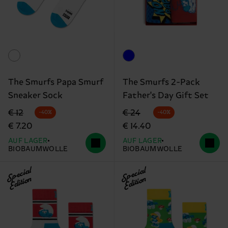
The Smurfs Papa Smurf
The Smurfs 2-Pack
Sneaker Sock
Father's Day Gift Set
Originalpreis
Reduzierter Preis
Originalpreis
Reduzierter Preis
€ 12
€ 24
-40%
-40%
€ 7.20
€ 14.40
AUF LAGER
AUF LAGER
BIOBAUMWOLLE
BIOBAUMWOLLE
Special
Special
Edition
Edition