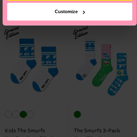
€ 7.20
NIEDRIGER
AUF LAGER
LAGERBESTAND
Customize
BIOBAUMWOLLE
BIOBAUMWOLLE
Special
Special
Edition
Edition
Kids The Smurfs
The Smurfs 3-Pack