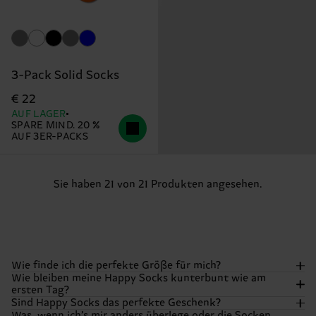
3-Pack Solid Socks
€ 22
AUF LAGER
SPARE MIND. 20 %
AUF 3ER-PACKS
Sie haben 21 von 21 Produkten angesehen.
Wie finde ich die perfekte Größe für mich?
Wie bleiben meine Happy Socks kunterbunt wie am
ersten Tag?
Wir wollen, dass deine Füße sich genauso happy fühlen,
Sind Happy Socks das perfekte Geschenk?
wie sie aussehen! Die meisten unserer Socken gibt’s in
Was, wenn ich’s mir anders überlege oder die Socken