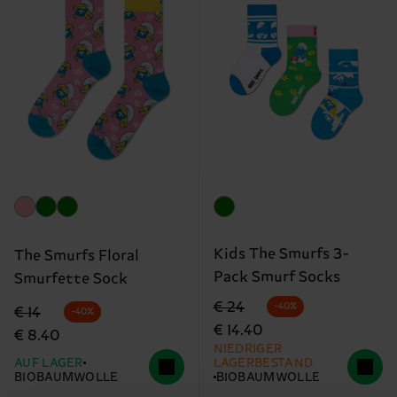
Kids The Smurfs 3-
The Smurfs Floral
Pack Smurf Socks
Smurfette Sock
Originalpreis
Reduzierter Preis
€ 24
-40%
Originalpreis
Reduzierter Preis
€ 14
-40%
€ 14.40
€ 8.40
NIEDRIGER
AUF LAGER
LAGERBESTAND
BIOBAUMWOLLE
BIOBAUMWOLLE