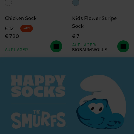
Chicken Sock
Kids Flower Stripe
Sock
Originalpreis
Reduzierter Preis
€ 12
-40%
€ 7.20
€ 7
AUF LAGER
AUF LAGER
BIOBAUMWOLLE