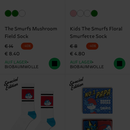
The Smurfs Mushroom
Kids The Smurfs Floral
Field Sock
Smurfette Sock
Originalpreis
Reduzierter Preis
Originalpreis
Reduzierter Preis
€ 14
€ 8
-40%
-40%
€ 8.40
€ 4.80
AUF LAGER
AUF LAGER
BIOBAUMWOLLE
BIOBAUMWOLLE
Special
Special
Edition
Edition