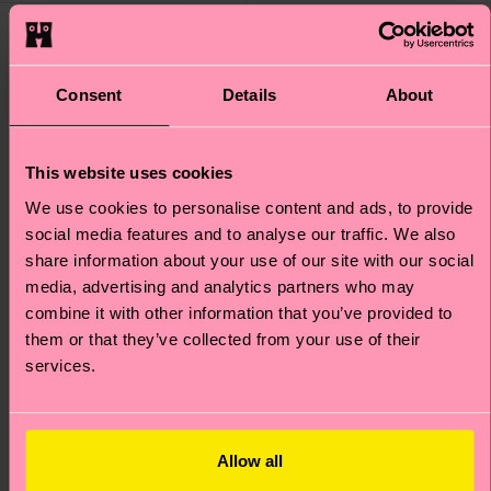
Special
Special
Edition
Edition
Consent
Details
About
This website uses cookies
We use cookies to personalise content and ads, to provide
social media features and to analyse our traffic. We also
share information about your use of our site with our social
media, advertising and analytics partners who may
combine it with other information that you’ve provided to
them or that they’ve collected from your use of their
services.
The Smurfs Smurf
The Smurfs Striding
Tower Sock
Smurf Sneaker Sock
Originalpreis
Reduzierter Preis
€ 14
-40%
Allow all
Originalpreis
Reduzierter Preis
€ 12
-40%
€ 8.40