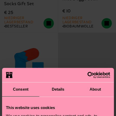
Socks Gift Set
€ 10
€ 25
NIEDRIGER
NIEDRIGER
LAGERBESTAND
LAGERBESTAND
BESTSELLER
BIOBAUMWOLLE
Consent
Details
About
This website uses cookies
We use cookies to personalise content and ads, to