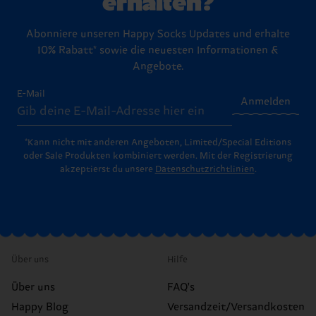
erhalten?
Abonniere unseren Happy Socks Updates und erhalte
10% Rabatt* sowie die neuesten Informationen &
Angebote.
E-Mail
Anmelden
*Kann nicht mit anderen Angeboten, Limited/Special Editions
oder Sale Produkten kombiniert werden. Mit der Registrierung
akzeptierst du unsere
Datenschutzrichtlinien
.
Über uns
Hilfe
Über uns
FAQ's
Happy Blog
Versandzeit/Versandkosten