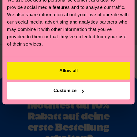
provide social media features and to analyse our traffic.
Kids Sun Sock
We also share information about your use of our site with
€ 10
our social media, advertising and analytics partners who
NIEDRIGER
may combine it with other information that you’ve
LAGERBESTAND
provided to them or that they’ve collected from your use
BIOBAUMWOLLE
of their services.
Sie haben 3 von 3 Produkten angesehen.
Allow all
Customize
Möchtest du 10%
Rabatt auf deine
erste Bestellung