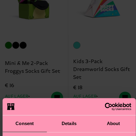
Kids 3-Pack
Mini & Me 2-Pack
Dreamworld Socks Gift
Froggys Socks Gift Set
Set
€ 16
€ 18
AUF LAGER
AUF LAGER
BESTSELLER
BIOBAUMWOLLE
Consent
Details
About