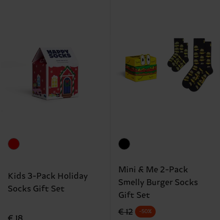
Mini & Me 2-Pack
Kids 3-Pack Holiday
Smelly Burger Socks
Socks Gift Set
Gift Set
Originalpreis
Reduzierter Preis
€ 12
-50%
€ 18