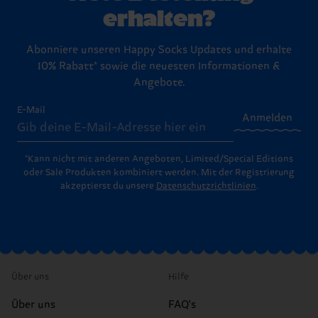
erhalten?
Abonniere unseren Happy Socks Updates und erhalte
10% Rabatt* sowie die neuesten Informationen &
Angebote.
E-Mail
Anmelden
*Kann nicht mit anderen Angeboten, Limited/Special Editions
oder Sale Produkten kombiniert werden. Mit der Registrierung
akzeptierst du unsere
Datenschutzrichtlinien
.
Über uns
Hilfe
Über uns
FAQ's