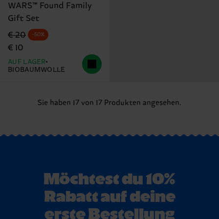
WARS™ Found Family
Gift Set
Originalpreis
Reduzierter Preis
€ 20
-50%
€ 10
AUF LAGER
BIOBAUMWOLLE
Sie haben 17 von 17 Produkten angesehen.
Möchtest du 10%
Rabatt auf deine
erste Bestellung