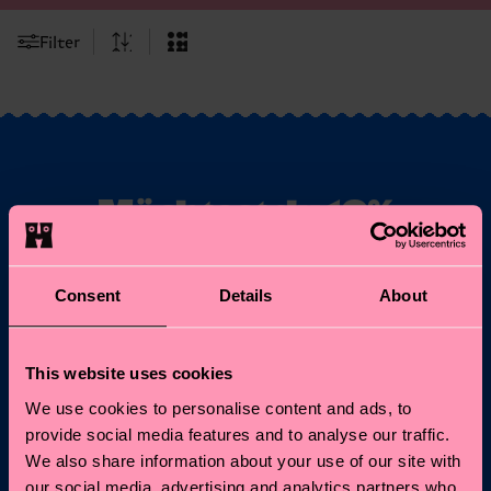
Filter
Möchtest du 10%
Rabatt auf deine
erste Bestellung
Consent
Details
About
erhalten?
This website uses cookies
Abonniere unseren Happy Socks Updates und erhalte
10% Rabatt* sowie die neuesten Informationen &
We use cookies to personalise content and ads, to
Angebote.
provide social media features and to analyse our traffic.
We also share information about your use of our site with
E-Mail
Anmelden
our social media, advertising and analytics partners who