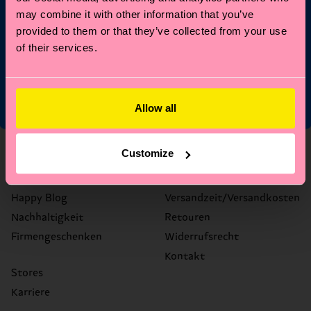
may combine it with other information that you’ve
provided to them or that they’ve collected from your use
*Kann nicht mit anderen Angeboten, Limited/Special Editions
of their services.
oder Sale Produkten kombiniert werden. Mit der Registrierung
akzeptierst du unsere
Datenschutzrichtlinien
.
Allow all
Über uns
Hilfe
Customize
Über uns
FAQ's
Happy Blog
Versandzeit/Versandkosten
Nachhaltigkeit
Retouren
Firmengeschenken
Widerrufsrecht
Kontakt
Stores
Karriere