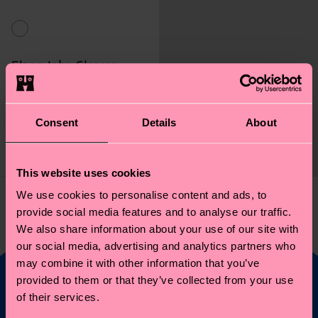
Elton John Glasses
Sock
Originalpreis
Reduzierter Preis
€ 14
-50%
Consent
Details
About
€ 7
AUF LAGER
This website uses cookies
We use cookies to personalise content and ads, to
Sie haben 1 von 1 Produkten angesehen.
provide social media features and to analyse our traffic.
We also share information about your use of our site with
our social media, advertising and analytics partners who
may combine it with other information that you’ve
provided to them or that they’ve collected from your use
of their services.
Möchtest du 10%