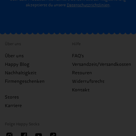
akzeptierst du unsere
Datenschutzrichtlinien
.
Über uns
Hilfe
Über uns
FAQ's
Happy Blog
Versandzeit/Versandkosten
Nachhaltigkeit
Retouren
Firmengeschenken
Widerrufsrecht
Kontakt
Stores
Karriere
Folge Happy Socks