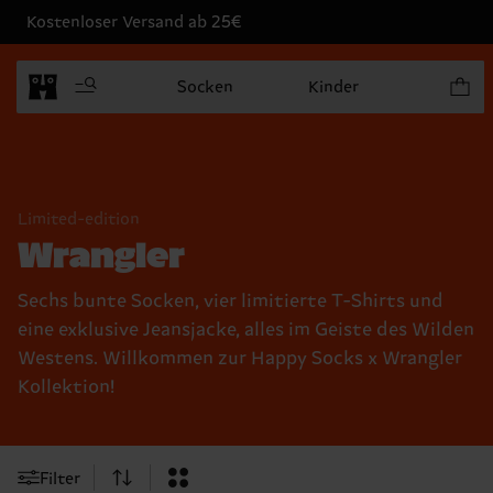
Kostenloser Versand ab 25€
Produk
Socken
Kinder
Limited-edition
Wrangler
Sechs bunte Socken, vier limitierte T-Shirts und
eine exklusive Jeansjacke, alles im Geiste des Wilden
Westens. Willkommen zur Happy Socks x Wrangler
Kollektion!
Filter