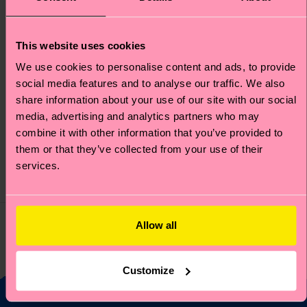
This website uses cookies
We use cookies to personalise content and ads, to provide
social media features and to analyse our traffic. We also
MARVEL™ X-Men
MARVEL™ X-Men
share information about your use of our site with our social
Storm Sock
Cyclops Sock
media, advertising and analytics partners who may
combine it with other information that you’ve provided to
Originalpreis
Reduzierter Preis
Originalpreis
Reduzierter Preis
€ 14
€ 14
-50%
-50%
them or that they’ve collected from your use of their
€ 7
€ 7
services.
AUF LAGER
AUF LAGER
BIOBAUMWOLLE
BIOBAUMWOLLE
Allow all
Sie haben 4 von 4 Produkten angesehen.
Customize