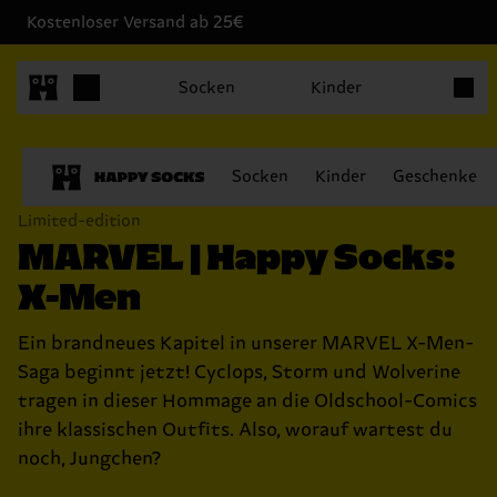
Kostenloser Versand ab 25€
Produk
Socken
Kinder
Socken
Kinder
Geschenke
Limited-edition
MARVEL | Happy Socks:
X-Men
Ein brandneues Kapitel in unserer MARVEL X-Men-
Saga beginnt jetzt! Cyclops, Storm und Wolverine
tragen in dieser Hommage an die Oldschool-Comics
ihre klassischen Outfits. Also, worauf wartest du
noch, Jungchen?