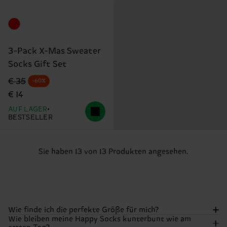
3-Pack X-Mas Sweater
Socks Gift Set
Originalpreis
Reduzierter Preis
€ 35
-60%
€ 14
AUF LAGER
BESTSELLER
Sie haben 13 von 13 Produkten angesehen.
Wie finde ich die perfekte Größe für mich?
Wie bleiben meine Happy Socks kunterbunt wie am