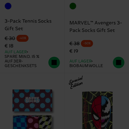
3-Pack Tennis Socks
MARVEL™ Avengers 3-
Gift Set
Pack Socks Gift Set
Originalpreis
Reduzierter Preis
€ 30
-40%
Originalpreis
Reduzierter Preis
€ 38
-50%
€ 18
€ 19
AUF LAGER
SPARE MIND. 15 %
AUF 3ER-
AUF LAGER
GESCHENKSETS
BIOBAUMWOLLE
Special
Edition