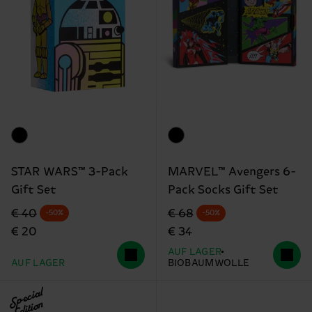
STAR WARS™ 3-Pack
MARVEL™ Avengers 6-
Gift Set
Pack Socks Gift Set
Originalpreis
Reduzierter Preis
Originalpreis
Reduzierter Preis
€ 40
€ 68
-50%
-50%
€ 20
€ 34
AUF LAGER
AUF LAGER
BIOBAUMWOLLE
Special
Edition