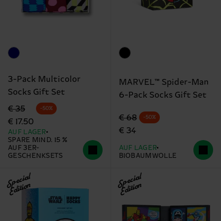
3-Pack Multicolor
MARVEL™ Spider-Man
Socks Gift Set
6-Pack Socks Gift Set
Originalpreis
Reduzierter Preis
€ 35
-50%
Originalpreis
Reduzierter Preis
€ 68
-50%
€ 17.50
€ 34
AUF LAGER
SPARE MIND. 15 %
AUF 3ER-
AUF LAGER
GESCHENKSETS
BIOBAUMWOLLE
Special
Special
Edition
Edition