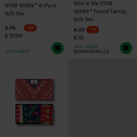
Mini & Me STAR
STAR WARS™ 6-Pack
WARS™ Found Family
Gift Set
Gift Set
Originalpreis
Reduzierter Preis
€ 75
-50%
Originalpreis
Reduzierter Preis
€ 20
-50%
€ 37.50
€ 10
AUF LAGER
AUF LAGER
BIOBAUMWOLLE