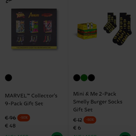
Mini & Me 2-Pack
MARVEL™ Collector's
Smelly Burger Socks
9-Pack Gift Set
Gift Set
Originalpreis
Reduzierter Preis
€ 96
-50%
Originalpreis
Reduzierter Preis
€ 12
-50%
€ 48
€ 6