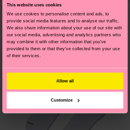
Weitere Informationen sowie Tipps und Tricks
This website uses cookies
ARTIKEL 1:
86% Organic cotton blend, 12%
deine Bestellung versandt wurde. Bitte bedenke,
findest du auf unserer
Nachhaltigkeitsseite
.
Polyamide, 2% Elastane
dass es sich hierbei um einen Richtwert handelt
We use cookies to personalise content and ads, to
Ähnliche muster
ARTIKEL 2:
86% Organic cotton blend, 12%
provide social media features and to analyse our traffic.
und die genaue Lieferzeit von der lokalen Post in
Polyamide, 2% Elastane
We also share information about your use of our site with
deinem Land abhängt.
our social media, advertising and analytics partners who
may combine it with other information that you’ve
Du hast Fragen zu einer Retoure? In unserem
provided to them or that they’ve collected from your use
Hilfebereich im Artikel
Retouren
findest du die
of their services.
am häufigsten gestellten Fragen.
Allow all
Customize