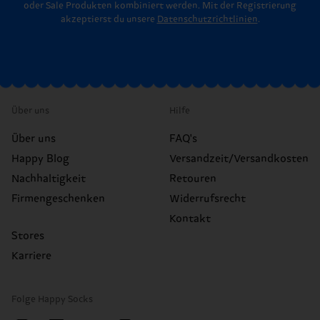
oder Sale Produkten kombiniert werden. Mit der Registrierung
akzeptierst du unsere
Datenschutzrichtlinien
.
Über uns
Hilfe
Über uns
FAQ's
Happy Blog
Versandzeit/Versandkosten
Nachhaltigkeit
Retouren
Firmengeschenken
Widerrufsrecht
Kontakt
Stores
Karriere
Folge Happy Socks