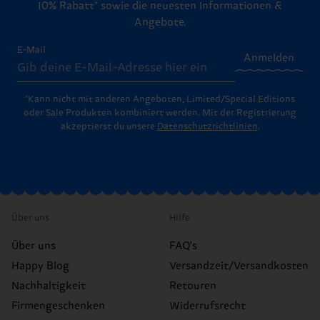
10% Rabatt* sowie die neuesten Informationen &
Angebote.
E-Mail
Anmelden
*Kann nicht mit anderen Angeboten, Limited/Special Editions
oder Sale Produkten kombiniert werden. Mit der Registrierung
akzeptierst du unsere
Datenschutzrichtlinien
.
Über uns
Hilfe
Über uns
FAQ's
Happy Blog
Versandzeit/Versandkosten
Nachhaltigkeit
Retouren
Firmengeschenken
Widerrufsrecht