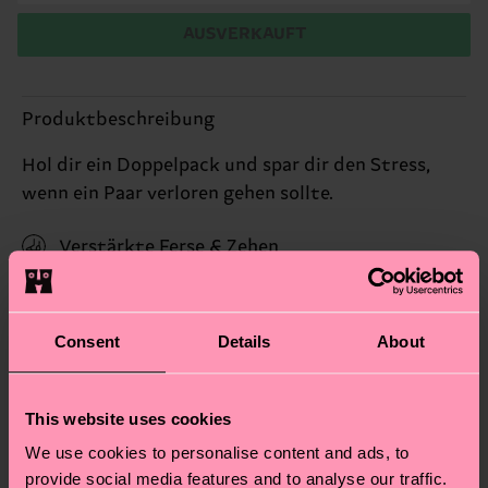
AUSVERKAUFT
Produktbeschreibung
Hol dir ein Doppelpack und spar dir den Stress,
wenn ein Paar verloren gehen sollte.
Verstärkte Ferse & Zehen
Namensschild
Organic Cotton Blend
(Read more here)
Consent
Details
About
ID: KMNB02-7000
This website uses cookies
Materials
We use cookies to personalise content and ads, to
Nachhaltigkeit
provide social media features and to analyse our traffic.
ARTIKEL 1:
77% Cotton, 22% Polyamide, 1%