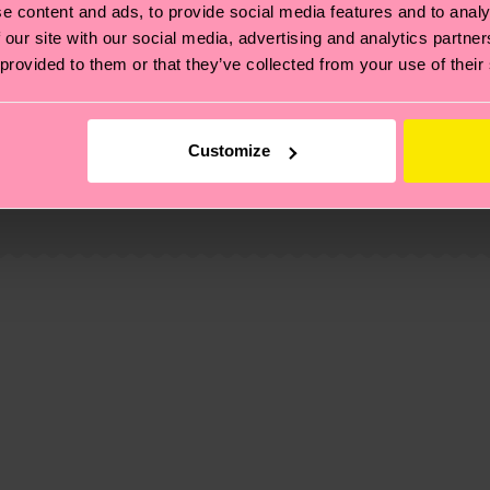
e content and ads, to provide social media features and to analy
 our site with our social media, advertising and analytics partn
 provided to them or that they’ve collected from your use of their
ierungen – es geht auch um eine ethische Lieferkette, d
Customize
e Tipps und Tricks findest du auf unserer
Nachhaltigk
e
und unsere länderspezifische Versandübersicht findest 
um einen Richtwert handelt und die genaue Lieferzeit vo
eich im Artikel
Retouren
findest du die am häufigsten g