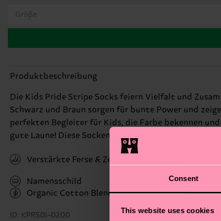
Größe
Produktbeschreibung
Die Kids Pride Stripe Socks feiern Vielfalt und Zusa
Schwarz und Braun sorgen für bunte Power und zeigen:
perfekten Begleiter für Kids, die Farbe bekennen un
gute Laune! Diese Socken sind ein farbenfroher Remind
Verstärkte Ferse & Zehen
Consent
Namensschild
Organic Cotton Blend
(Read more here)
This website uses cookies
ID: KPRS01-0200