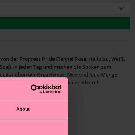
von der Progress Pride Flagge! Rosa, Hellblau, Weiß,
en Spaß in jeden Tag und machen die Socken zum
ocks lieben wir Kreativität, Mut und jede Menge
henk für kleine Allies und stolze Eltern!
About