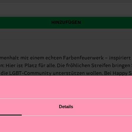
HINZUFÜGEN
mmenhalt mit einem echten Farbenfeuerwerk – inspiriert 
 Hier ist Platz für alle. Die fröhlichen Streifen bring
d die LGBT-Community unterstützen wollen. Bei Happy S
er, wie wichtig Akzeptanz und Liebe sind. Ideal als Gesc
Details