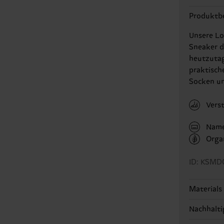
Produktb
Unsere Lo
Sneaker d
heutzutag
praktisch
Socken un
Vers
Name
Orga
ID: KSMD
Materials
Nachhalti
ARTIKEL 
ARTIKEL 