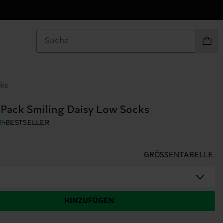
Produkt
cks
-Pack Smiling Daisy Low Socks
R
BESTSELLER
GRÖSSENTABELLE
HINZUFÜGEN