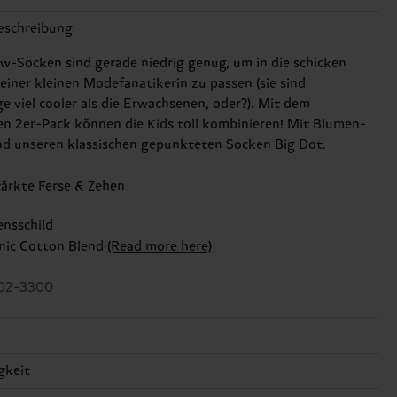
eschreibung
w-Socken sind gerade niedrig genug, um in die schicken
einer kleinen Modefanatikerin zu passen (sie sind
e viel cooler als die Erwachsenen, oder?). Mit dem
en 2er-Pack können die Kids toll kombinieren! Mit Blumen-
d unseren klassischen gepunkteten Socken Big Dot.
tärkte Ferse & Zehen
nsschild
nic Cotton Blend
(Read more here)
02-3300
gkeit
1:
85% Cotton, 12% Polyamide, 3% Elastane
2:
85% Cotton, 12% Polyamide, 3% Elastane