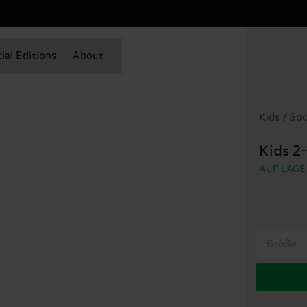
ial Editions
About
Kids / So
Kids 2
AUF LAGE
Größe