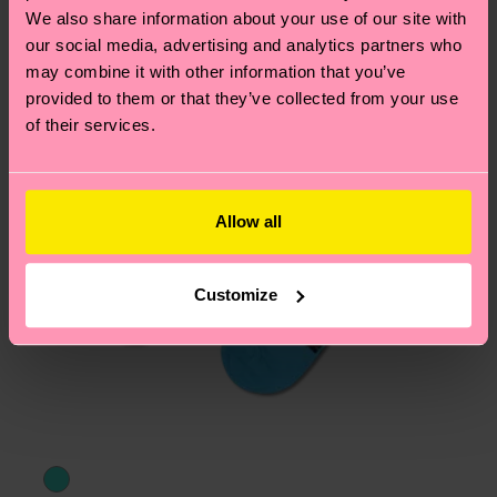
Hilfebereich im Artikel
Retouren
findest du die
We also share information about your use of our site with
am häufigsten gestellten Fragen.
our social media, advertising and analytics partners who
may combine it with other information that you’ve
provided to them or that they’ve collected from your use
of their services.
Allow all
Customize