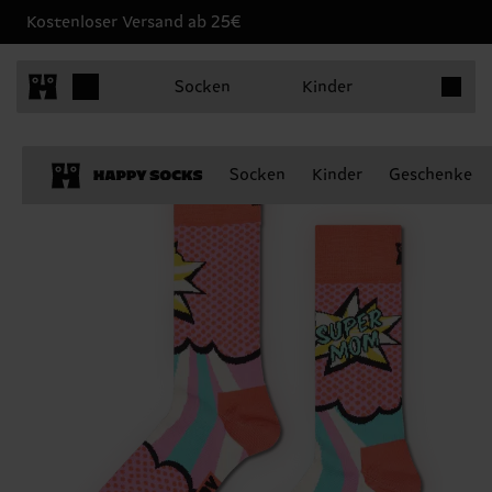
Kostenloser Versand ab 25€
Produkt
Socken
Kinder
Socken
Kinder
Geschenke