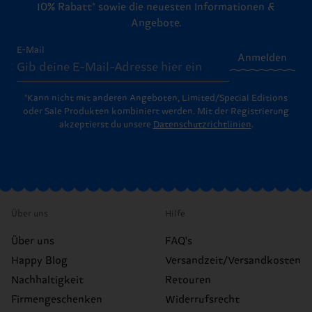
10% Rabatt* sowie die neuesten Informationen &
Angebote.
E-Mail
Anmelden
*Kann nicht mit anderen Angeboten, Limited/Special Editions
oder Sale Produkten kombiniert werden. Mit der Registrierung
akzeptierst du unsere
Datenschutzrichtlinien
.
Über uns
Hilfe
Über uns
FAQ's
Happy Blog
Versandzeit/Versandkosten
Nachhaltigkeit
Retouren
Firmengeschenken
Widerrufsrecht