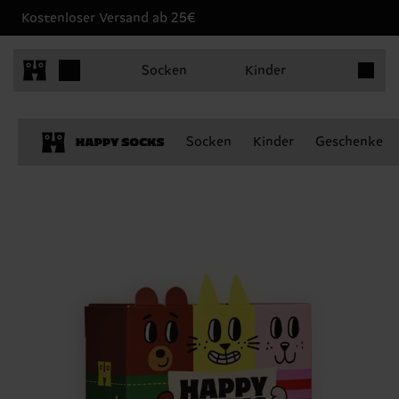
Kostenloser Versand ab 25€
Produkt
Socken
Kinder
Socken
Kinder
Geschenke