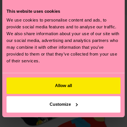
ARTIKEL 3:
79% Cotton, 20% Polyamide, 1%
ab und unsere länderspezifische Versandübersicht
richtige Pflege von Socken und VIELES MEHR!
This website uses cookies
Elastane
findest du
hier
. Die Lieferzeit beginnt sobald
Weitere Informationen sowie Tipps und Tricks
deine Bestellung versandt wurde. Bitte bedenke,
We use cookies to personalise content and ads, to
findest du auf unserer
Nachhaltigkeitsseite
.
Genaue Information:
dass es sich hierbei um einen Richtwert handelt
provide social media features and to analyse our traffic.
Ähnliche muster
ARTIKEL 1:
79% Organic cotton blend, 6%
We also share information about your use of our site with
und die genaue Lieferzeit von der lokalen Post in
Polyamide, 14% Recycled Polyamide, 1% Elastane
our social media, advertising and analytics partners who
deinem Land abhängt.
may combine it with other information that you’ve
ARTIKEL 2:
79% Organic cotton blend, 6%
provided to them or that they’ve collected from your use
Polyamide, 14% Recycled Polyamide, 1% Elastane
Du hast Fragen zu einer Retoure? In unserem
of their services.
ARTIKEL 3:
79% Organic cotton blend, 6%
Hilfebereich im Artikel
Retouren
findest du die
Polyamide, 14% Recycled Polyamide, 1% Elastane
am häufigsten gestellten Fragen.
Allow all
Customize